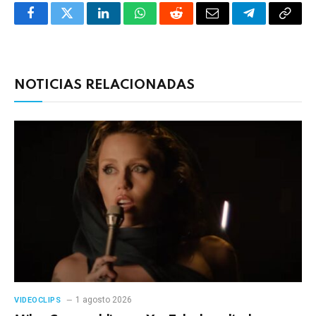
Facebook
Twitter
LinkedIn
WhatsApp
Reddit
Correo
Telegrama
Copia
electrónico
enlac
NOTICIAS RELACIONADAS
1 agosto 2026
VIDEOCLIPS