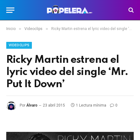
»
»
Inicio
Videoclips
Ricky Martin estrena el lyric video del single ‘Mr. Put It Down’
VIDEOCLIPS
Ricky Martin estrena el
lyric video del single ‘Mr.
Put It Down’
Por
Álvaro
23 abril 2015
1 Lectura mínima
0