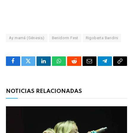
Ay mamá (Génesis)
Benidorm Fest
Rigoberta Bandini
Facebook
Twitter
LinkedIn
WhatsApp
Reddit
Correo
Telegrama
Copia
electrónico
enlac
NOTICIAS RELACIONADAS