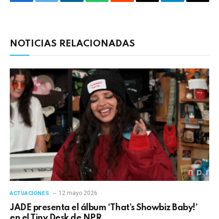
Facebook
Twitter
LinkedIn
WhatsApp
Reddit
Correo
Telegrama
Copia
electrónico
enlac
NOTICIAS RELACIONADAS
12 mayo 2026
ACTUACIONES
JADE presenta el álbum ‘That’s Showbiz Baby!’
en el Tiny Desk de NPR