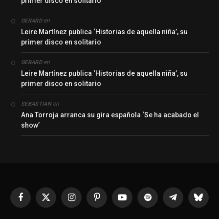
primer disco en solitario
en
GERARD
Leire Martínez publica ‘Historias de aquella niña’, su
primer disco en solitario
en
GERARD
Leire Martínez publica ‘Historias de aquella niña’, su
primer disco en solitario
en
SEBASTIAN
Ana Torroja arranca su gira española ‘Se ha acabado el
show’
Facebook
X
Instagram
Pinterest
YouTube
Spotify
Telegrama
Bluesk
(Twitter)