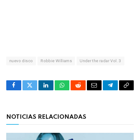
nuevo disco
Robbie Williams
Under the radar Vol. 3
Facebook
Twitter
LinkedIn
WhatsApp
Reddit
Correo
Telegrama
Copia
electrónico
enlac
NOTICIAS RELACIONADAS