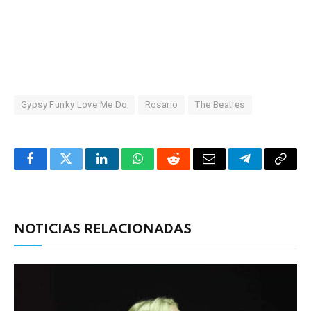
Gypsy Funky Love Me Do
Rosario
The Beatles
Facebook
Twitter
LinkedIn
WhatsApp
Reddit
Correo
Telegrama
Copia
electrónico
enlac
NOTICIAS RELACIONADAS