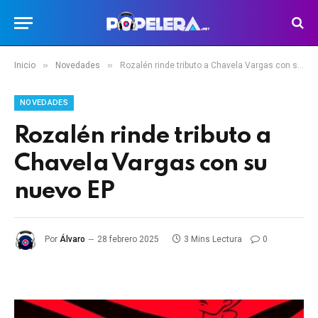
»
»
Inicio
Novedades
Rozalén rinde tributo a Chavela Vargas con su nuevo EP
NOVEDADES
Rozalén rinde tributo a
Chavela Vargas con su
nuevo EP
Por
Álvaro
28 febrero 2025
3 Mins Lectura
0