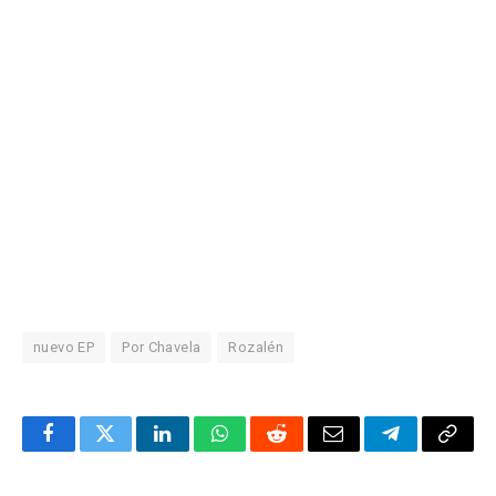
nuevo EP
Por Chavela
Rozalén
Facebook
Twitter
LinkedIn
WhatsApp
Reddit
Correo
Telegrama
Copia
electrónico
enlac