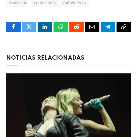
Chavalita
Lo que más
Rubén Pozo
Facebook
Twitter
LinkedIn
WhatsApp
Reddit
Correo
Telegrama
Copia
electrónico
enlac
NOTICIAS RELACIONADAS