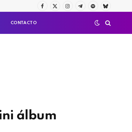
Facebook
X
Instagram
Telegrama
Spotify
Bluesky
(Twitter)
S
CONTACTO
ini álbum