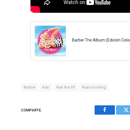
Barbie The Album (Edición Color)
Barbie
Ken
Ken the EP
Ryan Gosling
COMPARTE.
Facebook
Tw