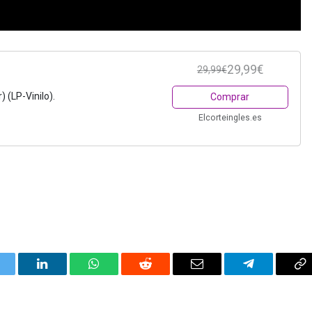
29,99€
29,99€
 (LP-Vinilo).
Comprar
Elcorteingles.es
itter
LinkedIn
WhatsApp
Reddit
Correo
Telegrama
Co
electrónico
en