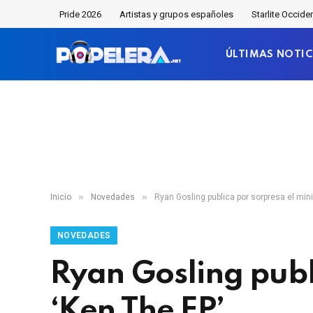
Pride 2026
Artistas y grupos españoles
Starlite Occide
ÚLTIMAS NOTIC
»
»
Inicio
Novedades
Ryan Gosling publica por sorpresa el min
NOVEDADES
Ryan Gosling publ
‘Ken The EP’