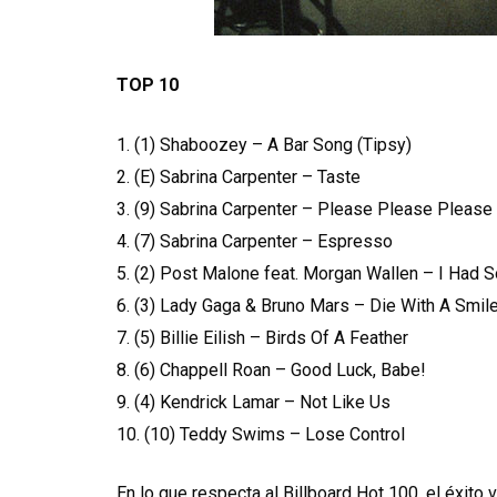
TOP 10
1. (1) Shaboozey – A Bar Song (Tipsy)
2. (E) Sabrina Carpenter – Taste
3. (9) Sabrina Carpenter – Please Please Please
4. (7) Sabrina Carpenter – Espresso
5. (2) Post Malone feat. Morgan Wallen – I Had
6. (3) Lady Gaga & Bruno Mars – Die With A Smil
7. (5) Billie Eilish – Birds Of A Feather
8. (6) Chappell Roan – Good Luck, Babe!
9. (4) Kendrick Lamar – Not Like Us
10. (10) Teddy Swims – Lose Control
En lo que respecta al Billboard Hot 100, el éxito vi