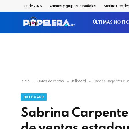
Pride 2026
Artistas y grupos españoles
Starlite Occide
ÚLTIMAS NOTIC
»
»
»
Inicio
Listas de ventas
Billboard
Sabrina Carpenter y S
BILLBOARD
Sabrina Carpenter
de ventas estado