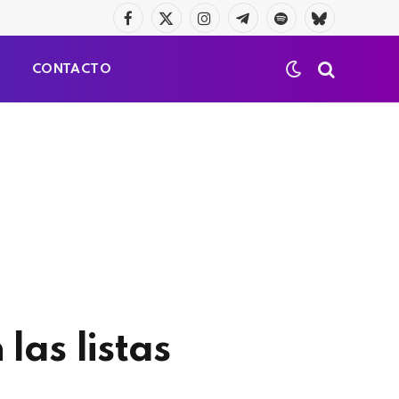
Facebook
X
Instagram
Telegrama
Spotify
Bluesky
(Twitter)
S
CONTACTO
las listas