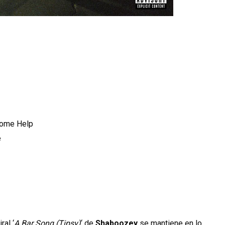
 Some Help
e
ral ‘
A Bar Song (Tipsy)
‘ de
Shaboozey
se mantiene en lo