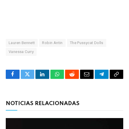
Lauren Bennett
Robin Antin
The Pussycat Dolls
Vanessa Curry
Facebook
Twitter
LinkedIn
WhatsApp
Reddit
Correo
Telegrama
Copia
electrónico
enlac
NOTICIAS RELACIONADAS