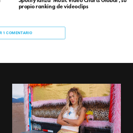
a
Spotify lanza ‘Music Video Charts Global’, su
propio ranking de videoclips
R 1 COMENTARIO