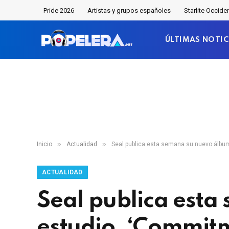
Pride 2026
Artistas y grupos españoles
Starlite Occide
ÚLTIMAS NOTIC
»
»
Inicio
Actualidad
Seal publica esta semana su nuevo álbu
ACTUALIDAD
Seal publica est
estudio, ‘Commit