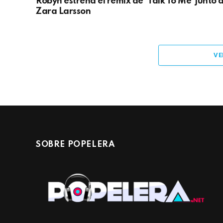
Robyn estrena el remix de ‘Talk To Me’ junto 
Zara Larsson
VE
SOBRE POPELERA