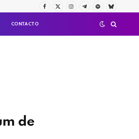
Facebook
X
Instagram
Telegrama
Spotify
Bluesky
(Twitter)
S
CONTACTO
um de