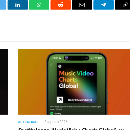
itter
LinkedIn
WhatsApp
Reddit
Correo
Telegrama
Co
electrónico
en
2 agosto 2026
ACTUALIDAD