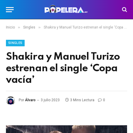
»
»
Inicio
Singles
Shakira y Manuel Turizo estrenan el single ‘Copa vacía’
SINGLES
Shakira y Manuel Turizo
estrenan el single ‘Copa
vacía’
Por
Álvaro
3 julio 2023
3 Mins Lectura
0