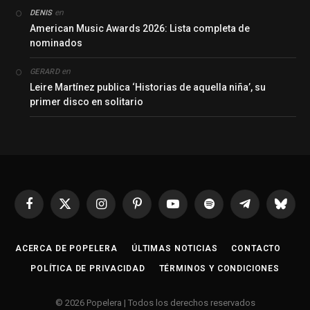
en
DENIS
American Music Awards 2026: Lista completa de
nominados
en
GERARD
Leire Martínez publica ‘Historias de aquella niña’, su
primer disco en solitario
Facebook
X
Instagram
Pinterest
YouTube
Spotify
Telegrama
Bluesk
(Twitter)
ACERCA DE POPELERA
ÚLTIMAS NOTICIAS
CONTACTO
POLÍTICA DE PRIVACIDAD
TÉRMINOS Y CONDICIONES
© 2026 Popelera | Todos los derechos reservados