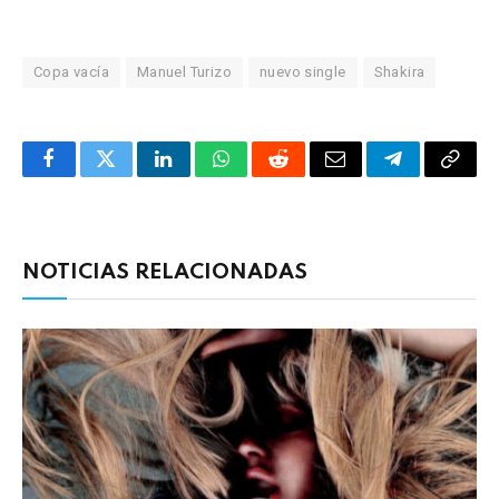
Copa vacía
Manuel Turizo
nuevo single
Shakira
Facebook
Twitter
LinkedIn
WhatsApp
Reddit
Correo
Telegrama
Copia
electrónico
enlac
NOTICIAS RELACIONADAS