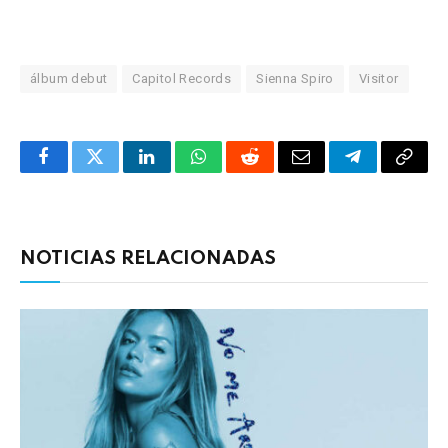
álbum debut
Capitol Records
Sienna Spiro
Visitor
Facebook
Twitter
LinkedIn
WhatsApp
Reddit
Correo
Telegrama
Copia
electrónico
enlac
NOTICIAS RELACIONADAS