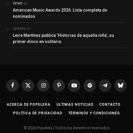
en
DENIS
American Music Awards 2026: Lista completa de
nominados
en
GERARD
Leire Martínez publica ‘Historias de aquella niña’, su
primer disco en solitario
Facebook
X
Instagram
Pinterest
YouTube
Spotify
Telegrama
Bluesk
(Twitter)
ACERCA DE POPELERA
ÚLTIMAS NOTICIAS
CONTACTO
POLÍTICA DE PRIVACIDAD
TÉRMINOS Y CONDICIONES
© 2026 Popelera | Todos los derechos reservados