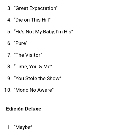
“Great Expectation”
“Die on This Hill”
“He’s Not My Baby, I’m His”
“Pure”
“The Visitor”
“Time, You & Me”
“You Stole the Show”
“Mono No Aware”
Edición Deluxe
“Maybe”