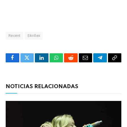
Recent
Skrillex
Facebook
Twitter
LinkedIn
WhatsApp
Reddit
Correo
Telegrama
Copia
electrónico
enlac
NOTICIAS RELACIONADAS