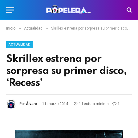
»
»
Inicio
Actualidad
Skrillex estrena por sorpresa su primer disco, ‘Recess’
ACTUALIDAD
Skrillex estrena por
sorpresa su primer disco,
‘Recess’
Por
Álvaro
11 marzo 2014
1 Lectura mínima
1