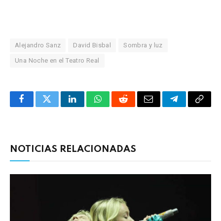
Alejandro Sanz
David Bisbal
Sombra y luz
Una Noche en el Teatro Real
Facebook
Twitter
LinkedIn
WhatsApp
Reddit
Correo
Telegrama
Copia
electrónico
enlac
NOTICIAS RELACIONADAS