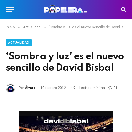
»
»
Inicio
Actualidad
‘Sombra y luz’ es el nuevo sencillo de David Bisbal
ACTUALIDAD
‘Sombra y luz’ es el nuevo
sencillo de David Bisbal
Por
Álvaro
10 febrero 2012
1 Lectura mínima
21