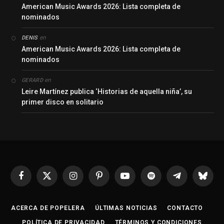
American Music Awards 2026: Lista completa de
nominados
en
DENIS
American Music Awards 2026: Lista completa de
nominados
en
GERARD
Leire Martínez publica ‘Historias de aquella niña’, su
primer disco en solitario
Facebook
X
Instagram
Pinterest
YouTube
Spotify
Telegrama
Bluesk
(Twitter)
ACERCA DE POPELERA
ÚLTIMAS NOTICIAS
CONTACTO
POLÍTICA DE PRIVACIDAD
TÉRMINOS Y CONDICIONES