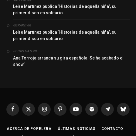
Leire Martínez publica ‘Historias de aquella niña’, su
primer disco en solitario
en
GERARD
Leire Martínez publica ‘Historias de aquella niña’, su
primer disco en solitario
en
SEBASTIAN
Ana Torroja arranca su gira española ‘Se ha acabado el
show’
Facebook
X
Instagram
Pinterest
YouTube
Spotify
Telegrama
Bluesk
(Twitter)
ACERCA DE POPELERA
ÚLTIMAS NOTICIAS
CONTACTO