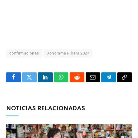
confirmaciones
Sonorama Ribera 2024
Facebook
Twitter
LinkedIn
WhatsApp
Reddit
Correo
Telegrama
Copia
electrónico
enlac
NOTICIAS RELACIONADAS