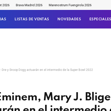
nt 2026
Brava Madrid 2026
Marenostrum Fuengirola 2026
IAS
LISTAS DE VENTAS
NOVEDADES
ESPECIALE
r. Dre y Snoop Dogg actuarán en el intermedio de la Super Bowl 2022
minem, Mary J. Blige,
án en el intermedio 