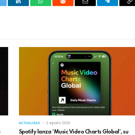
itter
LinkedIn
WhatsApp
Reddit
Correo
Telegrama
Co
electrónico
en
2 agosto 2026
ACTUALIDAD
a
Spotify lanza ‘Music Video Charts Global’, su