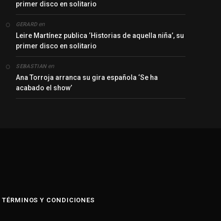
primer disco en solitario
en
GERARD
Leire Martínez publica ‘Historias de aquella niña’, su
primer disco en solitario
en
SEBASTIAN
Ana Torroja arranca su gira española ‘Se ha
acabado el show’
y
TÉRMINOS Y CONDICIONES