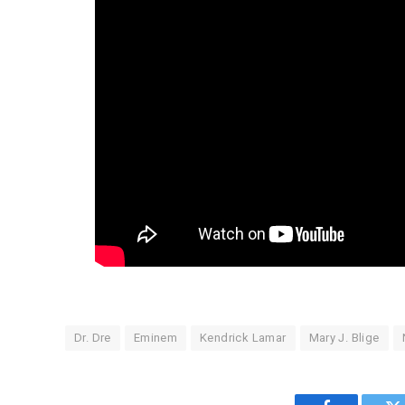
Dr. Dre
Eminem
Kendrick Lamar
Mary J. Blige