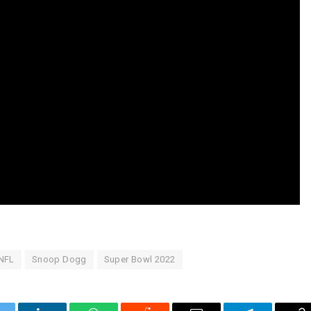
NFL
Snoop Dogg
Super Bowl 2022