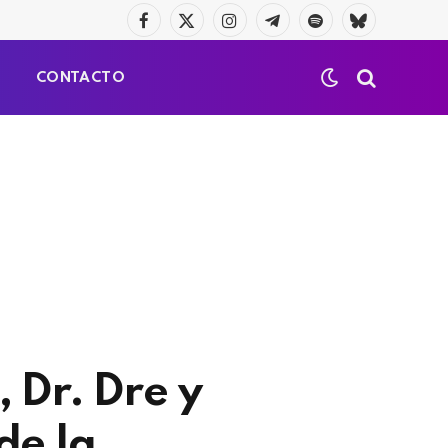
Facebook
X
Instagram
Telegrama
Spotify
Bluesky
(Twitter)
S
CONTACTO
 Dr. Dre y
de la