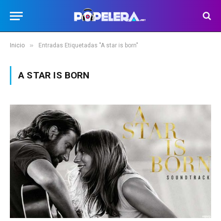
»
Inicio
Entradas Etiquetadas "A star is born"
A STAR IS BORN