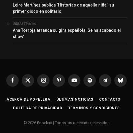
Leire Martínez publica ‘Historias de aquella niña’, su
primer disco en solitario
en
SEBASTIAN
Ana Torroja arranca su gira española ‘Se ha acabado el
show’
Facebook
X
Instagram
Pinterest
YouTube
Spotify
Telegrama
Bluesk
(Twitter)
ACERCA DE POPELERA
ÚLTIMAS NOTICIAS
CONTACTO
POLÍTICA DE PRIVACIDAD
TÉRMINOS Y CONDICIONES
© 2026 Popelera | Todos los derechos reservados