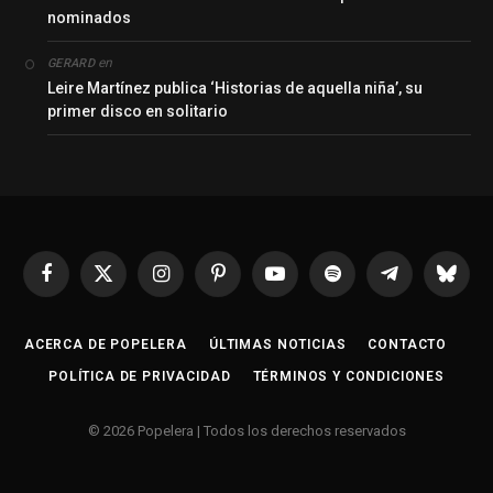
nominados
en
GERARD
Leire Martínez publica ‘Historias de aquella niña’, su
primer disco en solitario
Facebook
X
Instagram
Pinterest
YouTube
Spotify
Telegrama
Bluesk
(Twitter)
ACERCA DE POPELERA
ÚLTIMAS NOTICIAS
CONTACTO
POLÍTICA DE PRIVACIDAD
TÉRMINOS Y CONDICIONES
© 2026 Popelera | Todos los derechos reservados