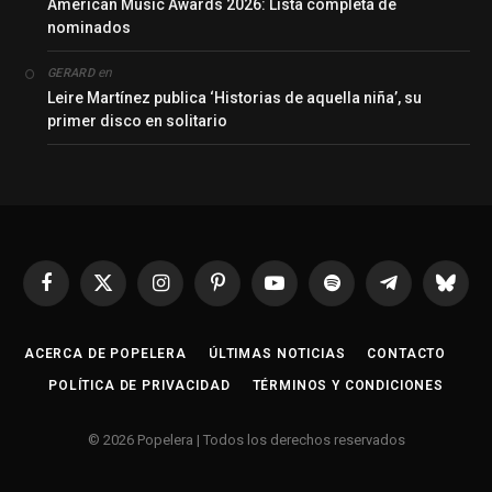
American Music Awards 2026: Lista completa de
nominados
en
GERARD
Leire Martínez publica ‘Historias de aquella niña’, su
primer disco en solitario
Facebook
X
Instagram
Pinterest
YouTube
Spotify
Telegrama
Bluesk
(Twitter)
ACERCA DE POPELERA
ÚLTIMAS NOTICIAS
CONTACTO
POLÍTICA DE PRIVACIDAD
TÉRMINOS Y CONDICIONES
© 2026 Popelera | Todos los derechos reservados