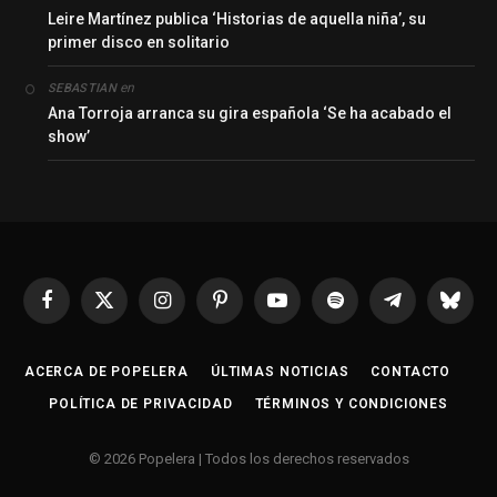
Leire Martínez publica ‘Historias de aquella niña’, su
primer disco en solitario
en
SEBASTIAN
Ana Torroja arranca su gira española ‘Se ha acabado el
show’
Facebook
X
Instagram
Pinterest
YouTube
Spotify
Telegrama
Bluesk
(Twitter)
ACERCA DE POPELERA
ÚLTIMAS NOTICIAS
CONTACTO
POLÍTICA DE PRIVACIDAD
TÉRMINOS Y CONDICIONES
© 2026 Popelera | Todos los derechos reservados