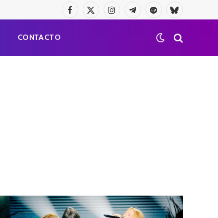
Facebook
X
Instagram
Telegrama
Spotify
Bluesky
(Twitter)
S
CONTACTO