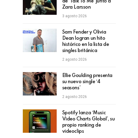
de ‘Talk To Me’ junto a
Zara Larsson
3 agosto 2026
Sam Fender y Olivia
Dean logran un hito
histórico en la lista de
singles británica
2 agosto 2026
Ellie Goulding presenta
su nuevo single ‘4
seasons’
2 agosto 2026
Spotify lanza ‘Music
Video Charts Global’, su
propio ranking de
videoclips