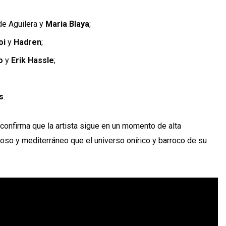
de Aguilera y
Maria Blaya
;
oi
y
Hadren
;
o
y
Erik Hassle
;
s
.
y confirma que la artista sigue en un momento de alta
oso y mediterráneo que el universo onírico y barroco de su