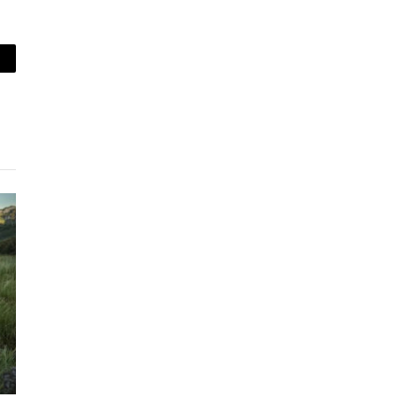
piar
lace