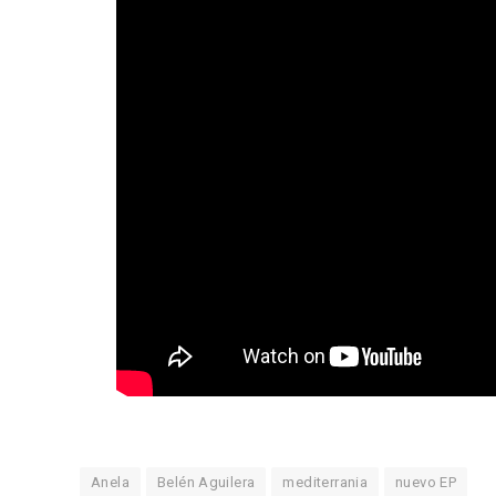
Anela
Belén Aguilera
mediterrania
nuevo EP