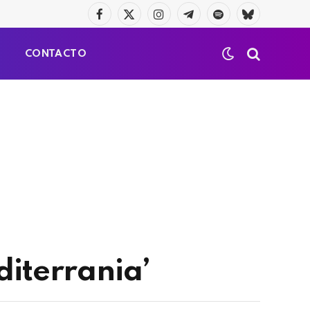
Facebook
X
Instagram
Telegrama
Spotify
Bluesky
(Twitter)
S
CONTACTO
diterrania’