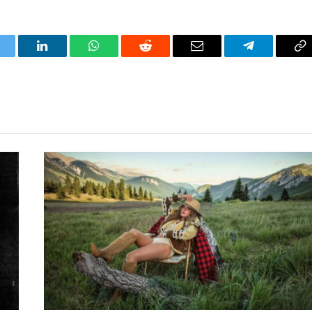
itter
LinkedIn
WhatsApp
Reddit
Correo
Telegrama
Co
electrónico
en