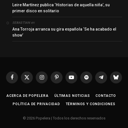
Leire Martínez publica ‘Historias de aquella niña’, su
primer disco en solitario
en
SEBASTIAN
Ana Torroja arranca su gira española ‘Se ha acabado el
show’
Facebook
X
Instagram
Pinterest
YouTube
Spotify
Telegrama
Bluesk
(Twitter)
ACERCA DE POPELERA
ÚLTIMAS NOTICIAS
CONTACTO
POLÍTICA DE PRIVACIDAD
TÉRMINOS Y CONDICIONES
© 2026 Popelera | Todos los derechos reservados