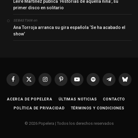
Leire Martínez publica ‘Historias de aquella niña’, su
primer disco en solitario
en
SEBASTIAN
Ana Torroja arranca su gira española ‘Se ha acabado el
show’
Facebook
X
Instagram
Pinterest
YouTube
Spotify
Telegrama
Bluesk
(Twitter)
ACERCA DE POPELERA
ÚLTIMAS NOTICIAS
CONTACTO
POLÍTICA DE PRIVACIDAD
TÉRMINOS Y CONDICIONES
© 2026 Popelera | Todos los derechos reservados