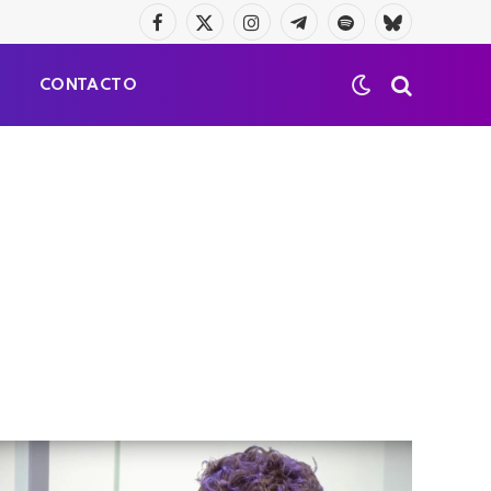
Facebook
X
Instagram
Telegrama
Spotify
Bluesky
(Twitter)
S
CONTACTO