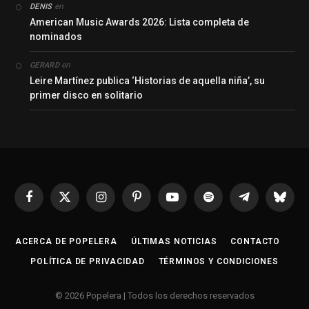
en
DENIS
American Music Awards 2026: Lista completa de
nominados
en
GERARD
Leire Martínez publica ‘Historias de aquella niña’, su
primer disco en solitario
Facebook
X
Instagram
Pinterest
YouTube
Spotify
Telegrama
Bluesk
(Twitter)
ACERCA DE POPELERA
ÚLTIMAS NOTICIAS
CONTACTO
POLÍTICA DE PRIVACIDAD
TÉRMINOS Y CONDICIONES
© 2026 Popelera | Todos los derechos reservados