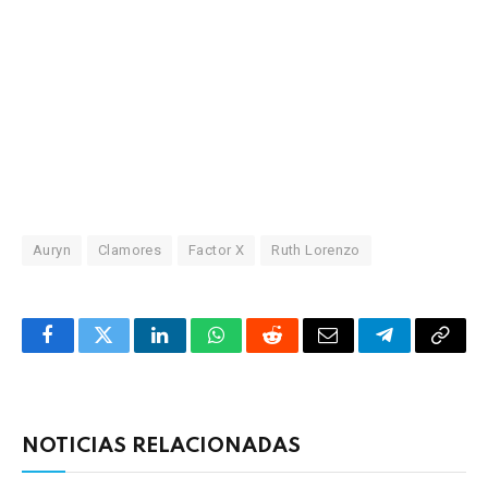
Auryn
Clamores
Factor X
Ruth Lorenzo
Facebook
Twitter
LinkedIn
WhatsApp
Reddit
Correo
Telegrama
Copia
electrónico
enlac
NOTICIAS RELACIONADAS