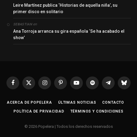
Leire Martínez publica ‘Historias de aquella niña’, su
primer disco en solitario
en
SEBASTIAN
Ana Torroja arranca su gira española ‘Se ha acabado el
show’
Facebook
X
Instagram
Pinterest
YouTube
Spotify
Telegrama
Bluesk
(Twitter)
ACERCA DE POPELERA
ÚLTIMAS NOTICIAS
CONTACTO
POLÍTICA DE PRIVACIDAD
TÉRMINOS Y CONDICIONES
© 2026 Popelera | Todos los derechos reservados