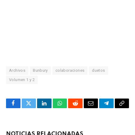
Archivos
Bunbury
colaboraciones
duetos
Volumen 1 y 2
Facebook
Twitter
LinkedIn
WhatsApp
Reddit
Correo
Telegrama
Copia
electrónico
enlac
NOTICIAS RELACIONADAS