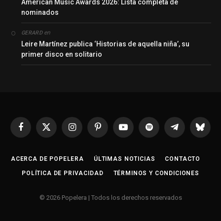
American Music Awards 2026: Lista completa de
nominados
en
GERARD
Leire Martínez publica ‘Historias de aquella niña’, su
primer disco en solitario
Facebook
X
Instagram
Pinterest
YouTube
Spotify
Telegrama
Bluesk
(Twitter)
ACERCA DE POPELERA
ÚLTIMAS NOTICIAS
CONTACTO
POLÍTICA DE PRIVACIDAD
TÉRMINOS Y CONDICIONES
© 2026 Popelera | Todos los derechos reservados