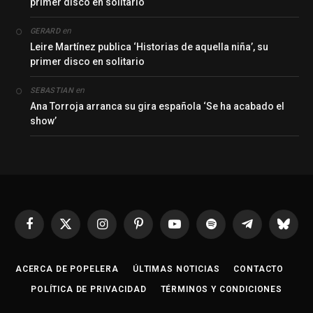
primer disco en solitario
en
GERARD
Leire Martínez publica ‘Historias de aquella niña’, su
primer disco en solitario
en
SEBASTIAN
Ana Torroja arranca su gira española ‘Se ha acabado el
show’
Facebook
X
Instagram
Pinterest
YouTube
Spotify
Telegrama
Bluesk
(Twitter)
ACERCA DE POPELERA
ÚLTIMAS NOTICIAS
CONTACTO
POLÍTICA DE PRIVACIDAD
TÉRMINOS Y CONDICIONES