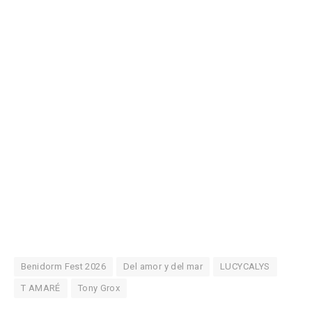
Benidorm Fest 2026
Del amor y del mar
LUCYCALYS
T AMARÉ
Tony Grox