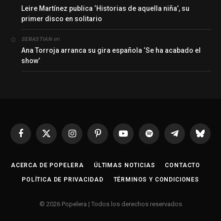
Leire Martínez publica ‘Historias de aquella niña’, su
primer disco en solitario
en
SEBASTIAN
Ana Torroja arranca su gira española ‘Se ha acabado el
show’
Facebook
X
Instagram
Pinterest
YouTube
Spotify
Telegrama
Bluesk
(Twitter)
ACERCA DE POPELERA
ÚLTIMAS NOTICIAS
CONTACTO
POLÍTICA DE PRIVACIDAD
TÉRMINOS Y CONDICIONES
© 2026 Popelera | Todos los derechos reservados