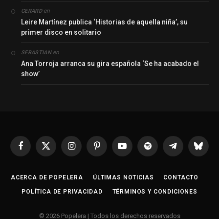
en
GERARD
Leire Martínez publica ‘Historias de aquella niña’, su
primer disco en solitario
en
SEBASTIAN
Ana Torroja arranca su gira española ‘Se ha acabado el
show’
Facebook
X
Instagram
Pinterest
YouTube
Spotify
Telegrama
Bluesk
(Twitter)
ACERCA DE POPELERA
ÚLTIMAS NOTICIAS
CONTACTO
POLÍTICA DE PRIVACIDAD
TÉRMINOS Y CONDICIONES
© 2026 Popelera | Todos los derechos reservados