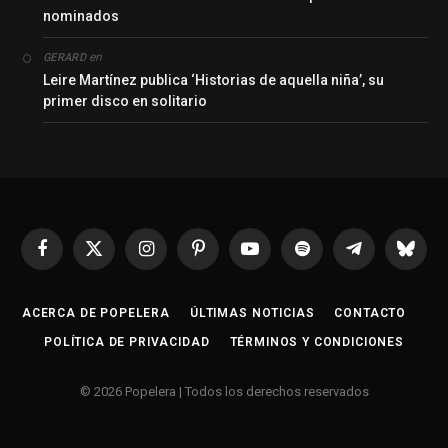
nominados
en
GERARD
Leire Martínez publica ‘Historias de aquella niña’, su
primer disco en solitario
Facebook
X
Instagram
Pinterest
YouTube
Spotify
Telegrama
Bluesk
(Twitter)
ACERCA DE POPELERA
ÚLTIMAS NOTICIAS
CONTACTO
POLÍTICA DE PRIVACIDAD
TÉRMINOS Y CONDICIONES
© 2026 Popelera | Todos los derechos reservados