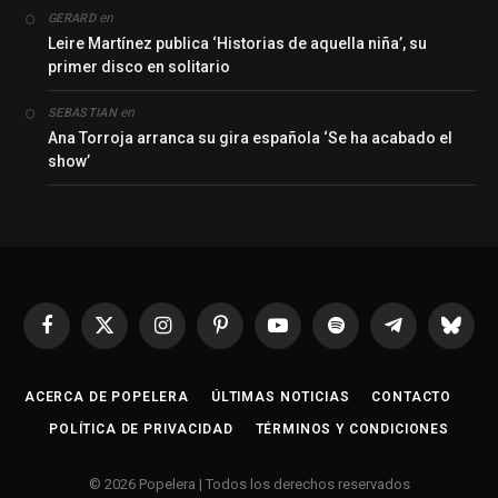
en
GERARD
Leire Martínez publica ‘Historias de aquella niña’, su
primer disco en solitario
en
SEBASTIAN
Ana Torroja arranca su gira española ‘Se ha acabado el
show’
Facebook
X
Instagram
Pinterest
YouTube
Spotify
Telegrama
Bluesk
(Twitter)
ACERCA DE POPELERA
ÚLTIMAS NOTICIAS
CONTACTO
POLÍTICA DE PRIVACIDAD
TÉRMINOS Y CONDICIONES
© 2026 Popelera | Todos los derechos reservados