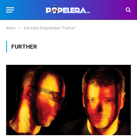
»
Inicio
Entradas Etiquetadas "Further"
FURTHER