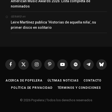
American Music Awards 2026: Lista completa de
nominados
en
GERARD
Leire Martínez publica ‘Historias de aquella niña’, su
primer disco en solitario
Facebook
X
Instagram
Pinterest
YouTube
Spotify
Telegrama
Bluesk
(Twitter)
ACERCA DE POPELERA
ÚLTIMAS NOTICIAS
CONTACTO
POLÍTICA DE PRIVACIDAD
TÉRMINOS Y CONDICIONES
© 2026 Popelera | Todos los derechos reservados