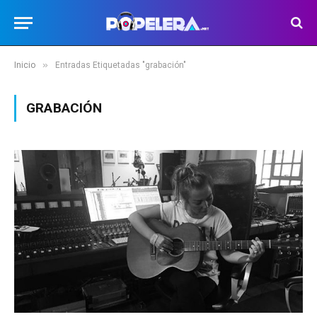
»
Inicio
Entradas Etiquetadas "grabación"
GRABACIÓN