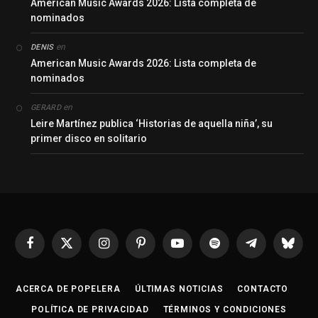
American Music Awards 2026: Lista completa de
nominados
en
DENIS
American Music Awards 2026: Lista completa de
nominados
en
GERARD
Leire Martínez publica ‘Historias de aquella niña’, su
primer disco en solitario
Facebook
X
Instagram
Pinterest
YouTube
Spotify
Telegrama
Bluesk
(Twitter)
ACERCA DE POPELERA
ÚLTIMAS NOTICIAS
CONTACTO
POLÍTICA DE PRIVACIDAD
TÉRMINOS Y CONDICIONES