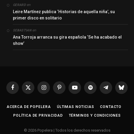
en
GERARD
Leire Martínez publica ‘Historias de aquella niña’, su
primer disco en solitario
en
SEBASTIAN
Ana Torroja arranca su gira española ‘Se ha acabado el
show’
Facebook
X
Instagram
Pinterest
YouTube
Spotify
Telegrama
Bluesk
(Twitter)
ACERCA DE POPELERA
ÚLTIMAS NOTICIAS
CONTACTO
POLÍTICA DE PRIVACIDAD
TÉRMINOS Y CONDICIONES
© 2026 Popelera | Todos los derechos reservados