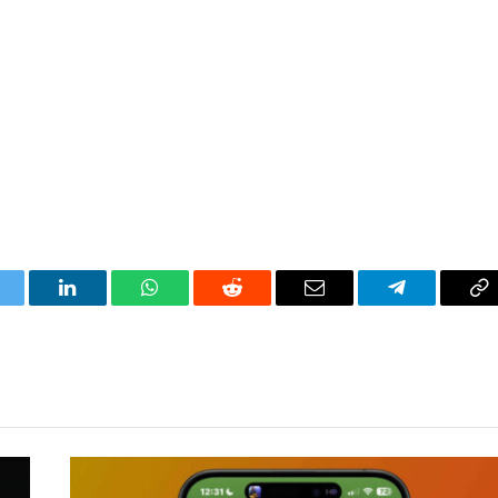
itter
LinkedIn
WhatsApp
Reddit
Correo
Telegrama
Co
electrónico
en