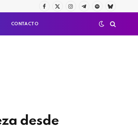
Facebook
X
Instagram
Telegrama
Spotify
Bluesky
(Twitter)
S
CONTACTO
reza desde