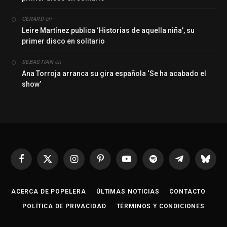
en
GERARD
Leire Martínez publica ‘Historias de aquella niña’, su
primer disco en solitario
en
SEBASTIAN
Ana Torroja arranca su gira española ‘Se ha acabado el
show’
Facebook
X
Instagram
Pinterest
YouTube
Spotify
Telegrama
Bluesk
(Twitter)
ACERCA DE POPELERA
ÚLTIMAS NOTICIAS
CONTACTO
POLÍTICA DE PRIVACIDAD
TÉRMINOS Y CONDICIONES