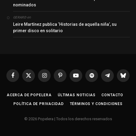
nominados
en
GERARD
Leire Martínez publica ‘Historias de aquella niña’, su
primer disco en solitario
Facebook
X
Instagram
Pinterest
YouTube
Spotify
Telegrama
Bluesk
(Twitter)
ACERCA DE POPELERA
ÚLTIMAS NOTICIAS
CONTACTO
POLÍTICA DE PRIVACIDAD
TÉRMINOS Y CONDICIONES
© 2026 Popelera | Todos los derechos reservados