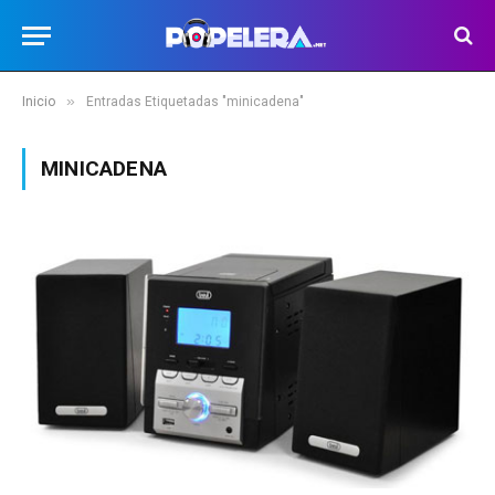
»
Inicio
Entradas Etiquetadas "minicadena"
MINICADENA