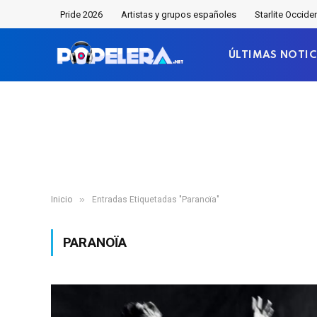
Pride 2026
Artistas y grupos españoles
Starlite Occide
ÚLTIMAS NOTIC
»
Inicio
Entradas Etiquetadas "Paranoïa"
PARANOÏA