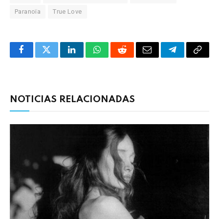
Paranoïa
True Love
Facebook
Twitter
LinkedIn
WhatsApp
Reddit
Correo
Telegrama
Copia
electrónico
enlac
NOTICIAS RELACIONADAS