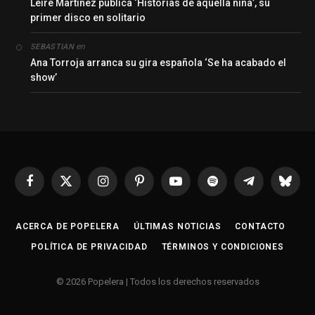
Leire Martínez publica ‘Historias de aquella niña’, su
primer disco en solitario
en
SEBASTIAN
Ana Torroja arranca su gira española ‘Se ha acabado el
show’
Facebook
X
Instagram
Pinterest
YouTube
Spotify
Telegrama
Bluesk
(Twitter)
ACERCA DE POPELERA
ÚLTIMAS NOTICIAS
CONTACTO
POLÍTICA DE PRIVACIDAD
TÉRMINOS Y CONDICIONES
© 2026 Popelera | Todos los derechos reservados