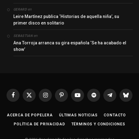
en
GERARD
Leire Martínez publica ‘Historias de aquella niña’, su
primer disco en solitario
en
SEBASTIAN
Ana Torroja arranca su gira española ‘Se ha acabado el
show’
Facebook
X
Instagram
Pinterest
YouTube
Spotify
Telegrama
Bluesk
(Twitter)
ACERCA DE POPELERA
ÚLTIMAS NOTICIAS
CONTACTO
POLÍTICA DE PRIVACIDAD
TÉRMINOS Y CONDICIONES