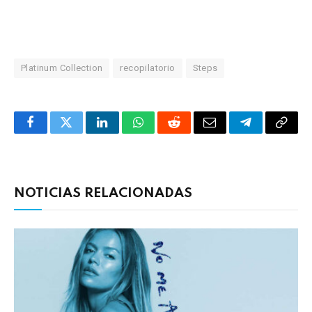
Platinum Collection
recopilatorio
Steps
Facebook
Twitter
LinkedIn
WhatsApp
Reddit
Correo
Telegrama
Copia
electrónico
enlac
NOTICIAS RELACIONADAS