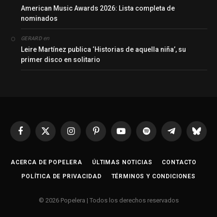
American Music Awards 2026: Lista completa de
nominados
en
GERARD
Leire Martínez publica ‘Historias de aquella niña’, su
primer disco en solitario
Facebook
X
Instagram
Pinterest
YouTube
Spotify
Telegrama
Bluesk
(Twitter)
ACERCA DE POPELERA
ÚLTIMAS NOTICIAS
CONTACTO
POLÍTICA DE PRIVACIDAD
TÉRMINOS Y CONDICIONES
© 2026 Popelera | Todos los derechos reservados