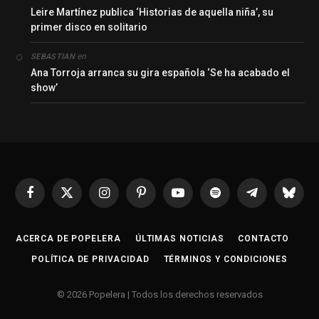
Leire Martínez publica ‘Historias de aquella niña’, su
primer disco en solitario
en
SEBASTIAN
Ana Torroja arranca su gira española ‘Se ha acabado el
show’
Facebook
X
Instagram
Pinterest
YouTube
Spotify
Telegrama
Bluesk
(Twitter)
ACERCA DE POPELERA
ÚLTIMAS NOTICIAS
CONTACTO
POLÍTICA DE PRIVACIDAD
TÉRMINOS Y CONDICIONES
© 2026 Popelera | Todos los derechos reservados